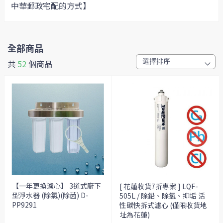
中華郵政宅配的方式】
全部商品
共
52
個商品
【一年更換濾心】 3道式廚下
[ 花蓮收貨7折專案 ] LQF-
型淨水器 (除氯)(除菌) D-
505L / 除鉛、除氯、抑垢 活
PP9291
性碳快拆式濾心 (僅限收貨地
址為花蓮)