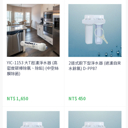
YIC-1153 大T超濾淨水器 (高
2道式廚下型淨水器 (過濾自來
密度碳棒除氯、除鉛) (中空絲
水餘氯) D-PP87
膜除菌)
NT$ 1,650
NT$ 450