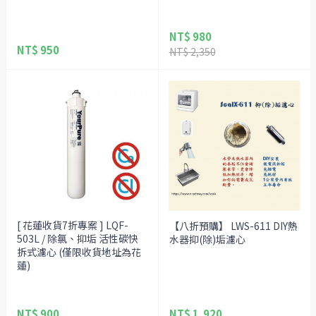
NT$ 980
NT$ 950
NT$ 2,350
[ 花蓮收貨7折專案 ] LQF-
【八折預購】 LWS-611 DIY熱
503L / 除氯、抑垢 活性碳快
水器抑(除)垢濾心
拆式濾心 (僅限收貨地址為花
蓮)
NT$ 900
NT$ 1,920